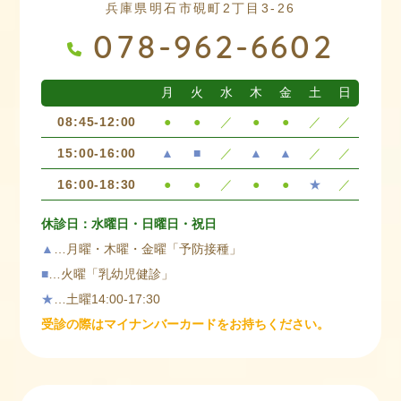
兵庫県明石市硯町2丁目3-26
ご理解ご協力のほどよろしくお願いいたします。
078-962-6602
お知らせ
2026.07.01
月
火
水
木
金
土
日
7月から医療費受給者証が変わり
08:45-12:00
●
●
／
●
●
／
／
ます！
15:00-16:00
▲
■
／
▲
▲
／
／
7月1日より明石市のこども医療受給者証が変わり
16:00-18:30
●
●
／
●
●
★
／
ます。
すでにご自宅に郵送されていると思いますので、
休診日：水曜日・日曜日・祝日
ご確認いただき新しい受給者証をお持ちくださ
▲
…月曜・木曜・金曜「予防接種」
い。
■
…火曜「乳幼児健診」
旧：
黄緑色
→ 新：
うすい水色
★
…土曜14:00-17:30
で
受診の際はマイナンバーカードをお持ちください。
す。
お忘れないようよろしくお願いいたします。