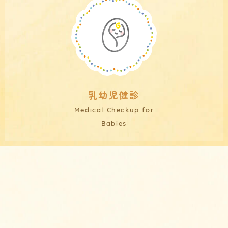
乳幼児健診
Medical Checkup for
Babies