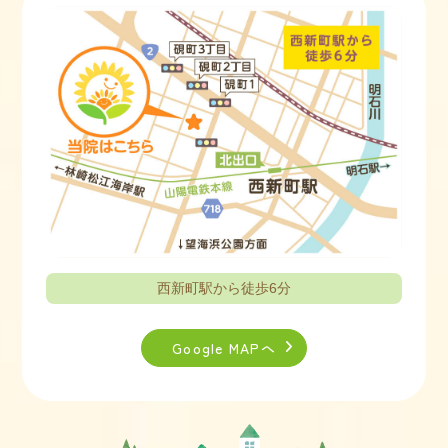
お知らせ
2025.07.04
四種混合ワクチンについて
四種混合ワクチン販売終了に伴い、四種混合の受
付は終了いたしました。
四種混合の追加接種が完了していない場合は、五
種混合ワクチンでの代替接種になります。
ご希望の方はお電話でご予約ください。
お知らせ
2025.04.01
西新町駅から徒歩6分
当院で1か月児健診をご希望の場合
Google MAPへ
当院では1か月児健診を行っております。
ご希望の場合は、お手数ですがお電話でお問い合
わせ下さい。
明石市の助成券をお持ちの場合は無料になりま