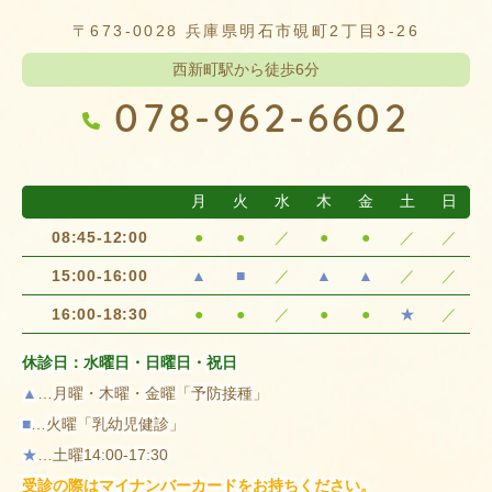
〒673-0028 兵庫県明石市硯町2丁目3-26
西新町駅から徒歩6分
078-962-6602
月
火
水
木
金
土
日
08:45-12:00
●
●
／
●
●
／
／
15:00-16:00
▲
■
／
▲
▲
／
／
16:00-18:30
●
●
／
●
●
★
／
休診日：水曜日・日曜日・祝日
▲
…月曜・木曜・金曜「予防接種」
■
…火曜「乳幼児健診」
★
…土曜14:00-17:30
受診の際はマイナンバーカードをお持ちください。