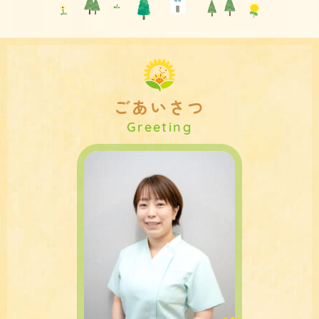
す。
詳しくは、下の明石市のホームページもご参考く
ださい。
https://www.city.akashi.lg.jp/shimin_kenkou/kodom
o-k/1kkagetsujikenkoushinsa.html
ごあいさつ
お知らせ
2025.02.10
インスタグラムをはじめました
インスタグラムはこちら
https://www.instagram.com/himawari.kids.cl/